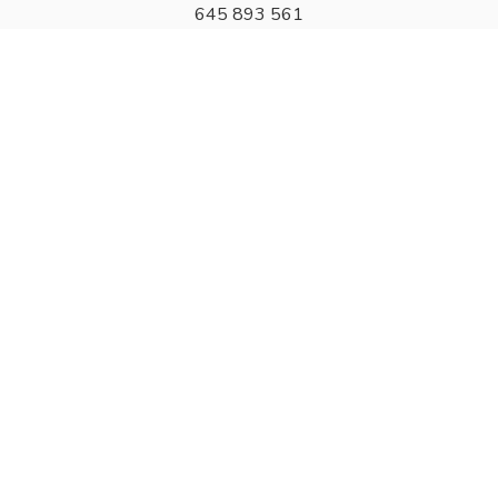
645 893 561
Correo electrónico:
info@acudipet.com
Cómo llegar
Legal
Aviso legal
Política de privacidad
Política de cookies (UE)
Política de envíos y devoluciones
Accesibilidad