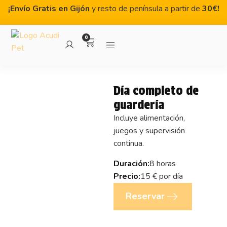
¡Envío Gratis en Gijón
y resto de península a partir de
3
0€!
0
Día completo de
guardería
Incluye alimentación,
juegos y supervisión
continua.
Duración:
8 horas
Precio:
15 € por día
Reservar